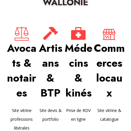
WALLONIE
Avoca
Artis
Méde
Comm
ts &
ans
cins
erces
notair
&
&
locau
es
BTP
kinés
x
Site vitrine
Site devis &
Prise de RDV
Site vitrine &
professions
portfolio
en ligne
catalogue
libérales