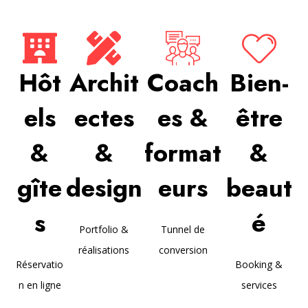
Hôt
Archit
Coach
Bien-
els
ectes
es &
être
&
&
format
&
gîte
design
eurs
beaut
s
é
Portfolio &
Tunnel de
réalisations
conversion
Réservatio
Booking &
n en ligne
services